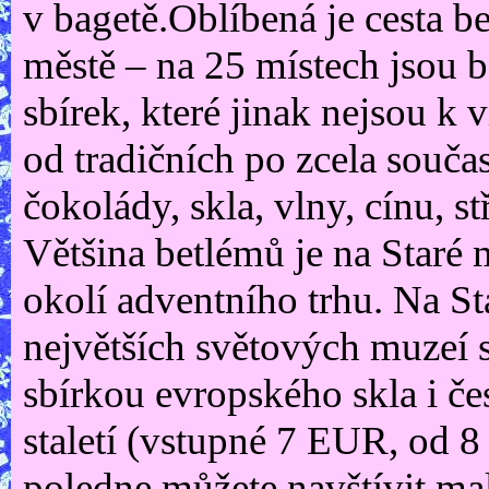
v bagetě.Oblíbená je cesta 
městě – na 25 místech jsou
sbírek, které jinak nejsou k 
od tradičních po zcela souča
čokolády, skla, vlny, cínu, st
Většina betlémů je na Staré 
okolí adventního trhu. Na St
největších světových muzeí s
sbírkou evropského skla i če
staletí (vstupné 7 EUR, od 8
poledne můžete navštívit ma