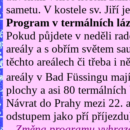
sametu. V kostele sv. Jiří 
Program v termálních lá
Pokud půjdete v neděli rad
areály a s obřím světem sa
těchto areálech či třeba i 
areály v Bad Füssingu maj
plochy a asi 80 termálních
Návrat do Prahy mezi 22. a
odstupem jako pří příjezdu
Změna programu vyhraze