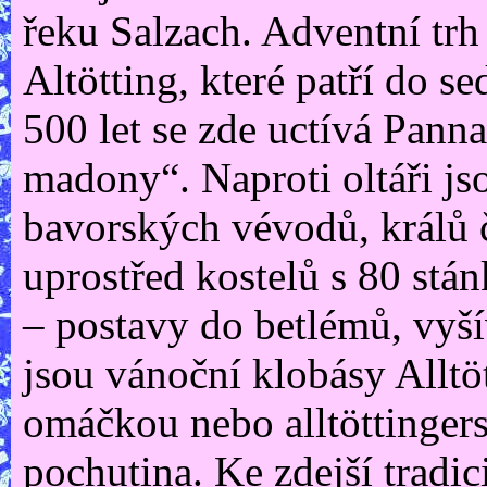
řeku Salzach. Adventní tr
Altötting, které patří do 
500 let se zde uctívá Pan
madony“. Naproti oltáři js
bavorských vévodů, králů či
uprostřed kostelů s 80 stá
– postavy do betlémů, vyší
jsou vánoční klobásy Alltö
omáčkou nebo alltöttingers
pochutina. Ke zdejší tradici