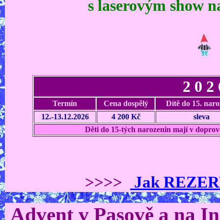
s laserovým show n
2 0 2 
Termín
Cena dospělý
Dítě do 15. naro
12.-13.12.2026
4 200 Kč
sleva
Děti do 15-tých narozenin mají v dopro
>>>>
Jak REZE
Advent v Pasově a na I