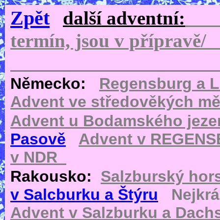
Zpět
další adventní:
termín, jso
Německo:
Regensburg a 
Advent ve středověkých m
Advent u Bodamského jeze
Pasově
Advent v REGEN
v NDR
Rakousko:
Salzburský hor
v Salcburku a Štýru
Nejkr
Advent v Salzburku a Dachs