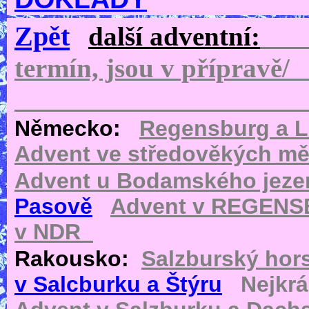
Zpět
další adventní:
termín, jso
Německo:
Regensburg a 
Advent ve středověkých m
Advent u Bodamského jeze
Pasově
Advent v REGEN
v NDR
Rakousko:
Salzburský hor
v Salcburku a Štýru
Nejkr