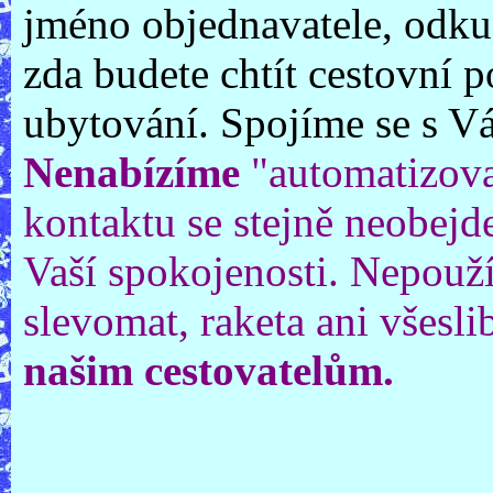
jméno objednavatele, odkud 
zda budete chtít cestovní 
ubytování. Spojíme se s V
Nenabízíme
"automatizova
kontaktu se stejně neobejd
Vaší spokojenosti. Nepouž
slevomat, raketa ani všesli
našim cestovatelům.