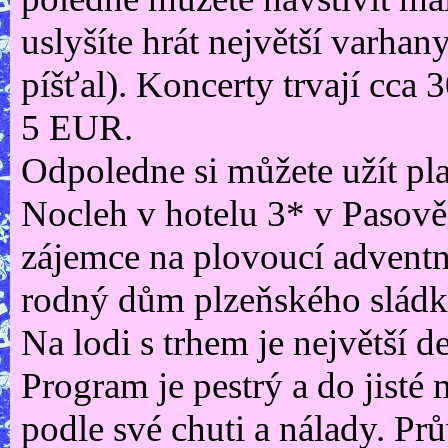
uslyšíte hrát největší varhan
píšťal). Koncerty trvají cca 
5 EUR.
Odpoledne si můžete užít pla
Nocleh v hotelu 3* v Pasov
zájemce na plovoucí adventní
rodný dům plzeňského sládka
Na lodi s trhem je největší 
Program je pestrý a do jisté 
podle své chuti a nálady. P