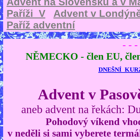
Advent na Slovensku a v 
Paříži_V
Advent v Londýn
Paříž adventní
- - -
NĚMECKO - člen EU, čl
DNEŠNÍ KUR
Advent v Pasov
aneb advent na řekách: Dun
Pohodový víkend vhod
v neděli si sami vyberete term