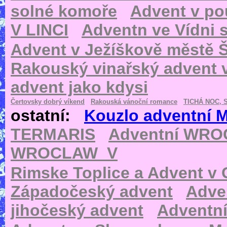
solné komoře
Advent v pou
V LINCI
Adventn ve Vídni s
Advent v Ježíškově městě Š
Rakouský vinařský advent
advent jako kdysi
Čertovsky dobrý víkend
Rakouská vánoční romance
TICHÁ NOC, 
ostatní:
Kouzlo adventní 
TERMARIS
Adventní WR
WROCLAW_V
Rimske Toplice a Advent v 
Západočeský advent
Adve
jihočeský advent
Adventn