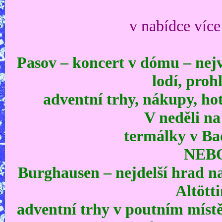
v nabídce více
Pasov – koncert v dómu – nejv
lodí, proh
adventní trhy, nákupy, ho
V neděli na
termálky v Ba
NEB
Burghausen – nejdelší hrad n
Altött
adventní trhy v poutním míst