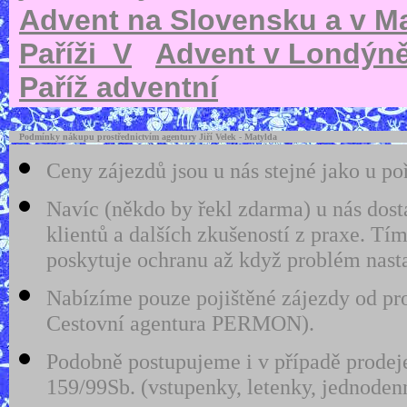
Advent na Slovensku a v 
Paříži_V
Advent v Londýn
Paříž adventní
Podmínky nákupu prostřednictvím agentury Jiří Velek - Matylda
Ceny zájezdů jsou u nás stejné jako u po
Navíc (někdo by řekl zdarma) u nás dost
klientů a dalších zkušeností z praxe. 
poskytuje ochranu až když problém nast
Nabízíme pouze pojištěné zájezdy od pro
Cestovní agentura PERMON).
Podobně postupujeme i v případě prodeje
159/99Sb. (vstupenky, letenky, jednodenn