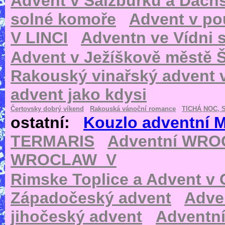
Advent v Salzburku a Dachs
solné komoře
Advent v pou
V LINCI
Adventn ve Vídni s
Advent v Ježíškově městě Š
Rakouský vinařský advent
advent jako kdysi
Čertovsky dobrý víkend
Rakouská vánoční romance
TICHÁ NOC, 
ostatní:
Kouzlo adventní 
TERMARIS
Adventní WR
WROCLAW_V
Rimske Toplice a Advent v 
Západočeský advent
Adve
jihočeský advent
Adventn