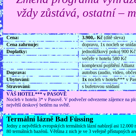
vždy zůstává, ostatní – 
Cena:
3.900,- Kč
(dítě sleva)
Cena zahrnuje:
dopravu, 1x nocleh se snída
Doplatky:
jednolůžkový pokoj 900 Kč
večeře v hotelu 580 Kč
komplexní pojištění Allianz
Doprava:
autobus (audio, video, občer
Ubytování:
1x
nocleh v hotelu*** v Pa
Stravování:
s bufetovou snídaní
VÁŠ HOTEL*** v PASOVĚ
Nocleh v hotelu 3* v Pasově. V podvečer odvezeme zájemce na plovo
největší deskový betlém na světě.
Termální lázně Bad Füssing
Jedny z největších evropských termálních lázní nabízejí asi 12.000 
80 termálních bazénů. Většina z nich je ve 3 veřejně přístupných ar