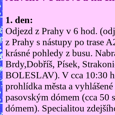
1. den:
Odjezd z Prahy v 6 hod. (od
z Prahy s nástupy po trase A
krásné pohledy z busu. Nab
Brdy,Dobříš, Písek, Strako
BOLESLAV). V cca 10:30 hod
prohlídka města a vyhlášené 
pasovským dómem (cca 50 st
dómem). Specialitou zdejšíh