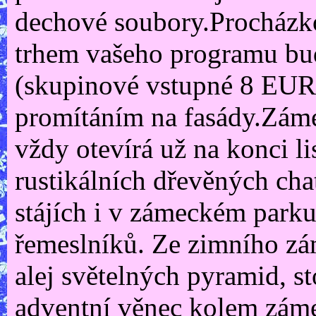
dechové soubory.Procházko
trhem vašeho programu bud
(skupinové vstupné 8 EUR,
promítáním na fasády.Záme
vždy otevírá už na konci l
rustikálních dřevěných cha
stájích i v zámeckém parku
řemeslníků. Ze zimního zá
alej světelných pyramid, s
adventní věnec kolem záme