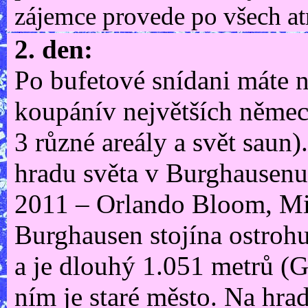
zájemce provede po všech at
2. den:
Po bufetové snídani máte 
koupánív největších němec
3 různé areály a svět saun
hradu světa v Burghausenu 
2011 – Orlando Bloom, Mill
Burghausen stojína ostroh
a je dlouhý 1.051 metrů (
ním je staré město. Na hra