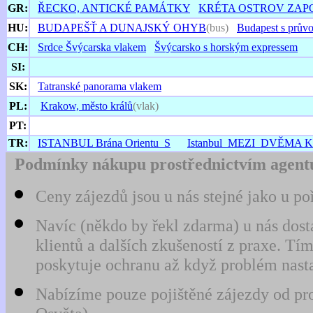
GR:
ŘECKO, ANTICKÉ PAMÁTKY
KRÉTA OSTROV ZAP
HU:
BUDAPEŠŤ A DUNAJSKÝ OHYB
(bus)
Budapest s prův
CH:
Srdce Švýcarska vlakem
Švýcarsko s horským expressem
SI:
SK:
Tatranské panorama vlakem
PL:
Krakow, město králů
(vlak)
PT:
TR:
ISTANBUL Brána Orientu_S
Istanbul_MEZI_DVĚM
Podmínky nákupu prostřednictvím agentu
Ceny zájezdů jsou u nás stejné jako u po
Navíc (někdo by řekl zdarma) u nás dost
klientů a dalších zkušeností z praxe. 
poskytuje ochranu až když problém nast
Nabízíme pouze pojištěné zájezdy od pro