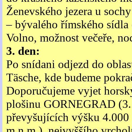
Ženevského jezera u soc
– bývalého římského sídla 
Volno, možnost večeře, no
3. den:
Po snídani odjezd do ob
Täsche, kde budeme pokr
Doporučujeme vyjet horsk
plošinu GORNEGRAD (3.130
převyšujících výšku 4.0
m.n.m.), nejvyššího vrch