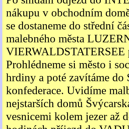
nákupu v obchodním domě 
se dostaneme do střední čá
malebného města LUZERNU
VIERWALDSTATERSEE pr
Prohlédneme si město i so
hrdiny a poté zavítáme d
konfederace. Uvidíme malb
nejstarších domů Švýcarsk
vesnicemi kolem jezer a