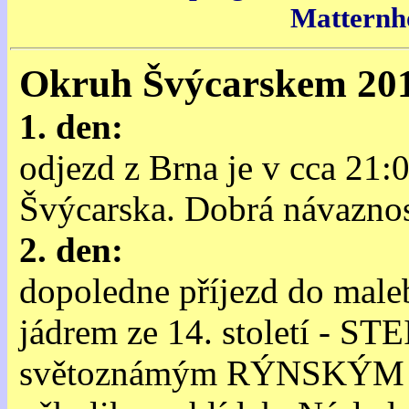
Matternh
Okruh Švýcarskem 20
1. den:
odjezd z Brna je v cca 21
Švýcarska. Dobrá návaznost
2. den:
dopoledne příjezd do male
jádrem ze 14. století - 
světoznámým RÝNSKÝM V