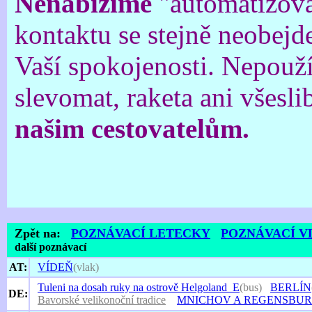
Nenabízíme
"automatizova
kontaktu se stejně neobejd
Vaší spokojenosti. Nepouž
slevomat, raketa ani všesli
našim cestovatelům.
Zpět na:
POZNÁVACÍ LETECKY
POZNÁVACÍ 
další poznávací
AT:
VÍDEŇ
(vlak)
Tuleni na dosah ruky na ostrově Helgoland_E
(bus)
BERLÍN
DE:
Bavorské velikonoční tradice
MNICHOV A REGENSBU