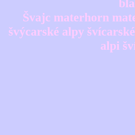
bla
Švajc materhorn mat
švýcarské alpy švícarské
alpi š