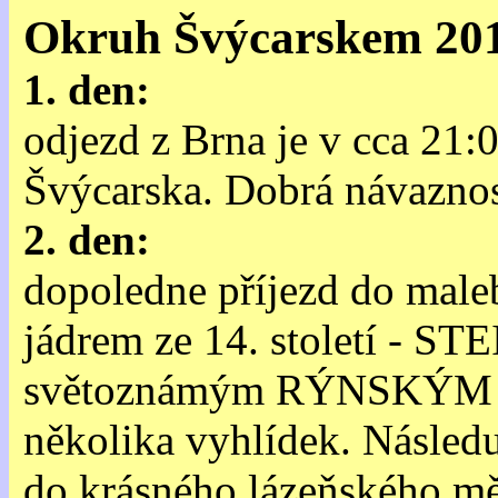
Okruh Švýcarskem 20
1. den:
odjezd z Brna je v cca 21
Švýcarska. Dobrá návaznost
2. den:
dopoledne příjezd do male
jádrem ze 14. století - 
světoznámým RÝNSKÝM V
několika vyhlídek. Násled
do krásného lázeňského m