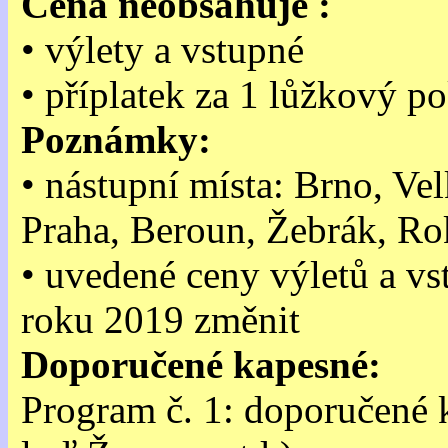
Cena neobsahuje :
• výlety a vstupné
• příplatek za 1 lůžkový p
Poznámky
:
• nástupní místa: Brno, Ve
Praha, Beroun, Žebrák, R
• uvedené ceny výletů a v
roku 2019 změnit
Doporučené kapesné:
Program č. 1: doporučené 