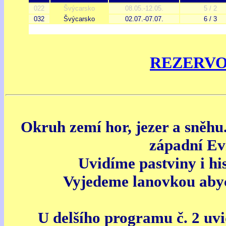
022
Švýcarsko
08.05.-12.05.
5 / 2
032
Švýcarsko
02.07.-07.07.
6 / 3
REZERV
Okruh zemí hor, jezer a sněhu.
západní Ev
Uvidíme pastviny i hi
Vyjedeme lanovkou abyc
U delšího programu č. 2 uv