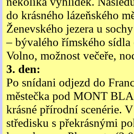
několika vyhlídek. Násled
do krásného lázeňského m
Ženevského jezera u soc
– bývalého římského sídla 
Volno, možnost večeře, no
3. den:
Po snídani odjezd do Fr
městečka pod MONT BLAN
krásné přírodní scenérie.
středisku s překrásnými p