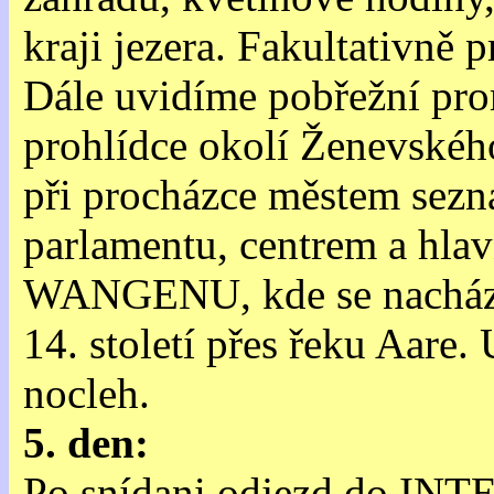
kraji jezera. Fakultativně 
Dále uvidíme pobřežní pro
prohlídce okolí Ženevského
při procházce městem sezn
parlamentu, centrem a hlav
WANGENU, kde se nachází 
14. století přes řeku Aare
nocleh.
5. den:
Po snídani odjezd do INT