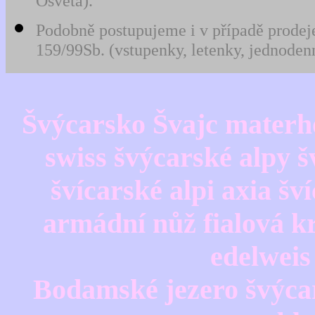
Osvěta).
Podobně postupujeme i v případě prodeje
159/99Sb. (vstupenky, letenky, jednodenn
Švýcarsko Švajc mater
swiss švýcarské alpy š
švícarské alpi axia šv
armádní nůž fialová kr
edelwei
Bodamské jezero švýca