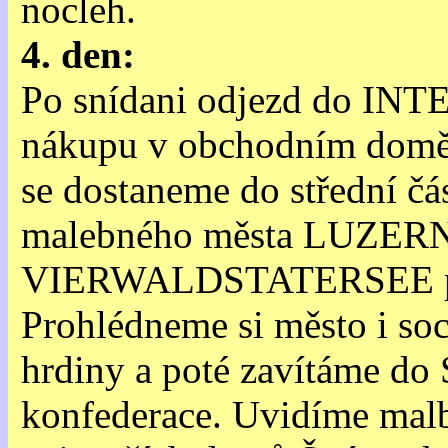
nocleh.
4. den:
Po snídani odjezd do INT
nákupu v obchodním domě 
se dostaneme do střední čá
malebného města LUZERNU
VIERWALDSTATERSEE pr
Prohlédneme si město i so
hrdiny a poté zavítáme d
konfederace. Uvidíme malb