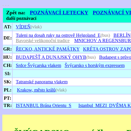
- - -
Zpět na:
POZNÁVACÍ LETECKY
POZNÁVACÍ 
další poznávací
AT:
VÍDEŇ
(vlak)
Tuleni na dosah ruky na ostrově Helgoland_E
(bus)
BERLÍN
DE:
Bavorské velikonoční tradice
MNICHOV A REGENSBU
GR:
ŘECKO, ANTICKÉ PAMÁTKY
KRÉTA OSTROV ZAP
HU:
BUDAPEŠŤ A DUNAJSKÝ OHYB
(bus)
Budapest s prův
CH:
Srdce Švýcarska vlakem
Švýcarsko s horským expressem
SI:
SK:
Tatranské panorama vlakem
PL:
Krakow, město králů
(vlak)
PT:
TR:
ISTANBUL Brána Orientu_S
Istanbul_MEZI_DVĚM