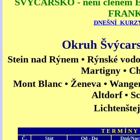
ŠVÝCARSKO - není členem
FRANK
DNEŠNÍ KURZ
Okruh Švýcar
Stein nad Rýnem • Rýnské vodo
Martigny • C
Mont Blanc • Ženeva • Wangen 
Altdorf • S
Lichtenšte
T E R M Í N Y
Č.
Stát
Od - Do
Dnů/Noc