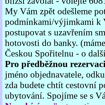
bližší zavolat - volejte 6
My Vám zpět odešleme potv
podmínkami/výjimkami k V
postupovat s uzavřením s
hotovosti do banky. (máme
Českou Spořitelnu - o dal
Pro předběžnou rezervaci
jméno objednavatele, odkud 
zda budete chtít cestovní 
ubytování. Spojíme se s V