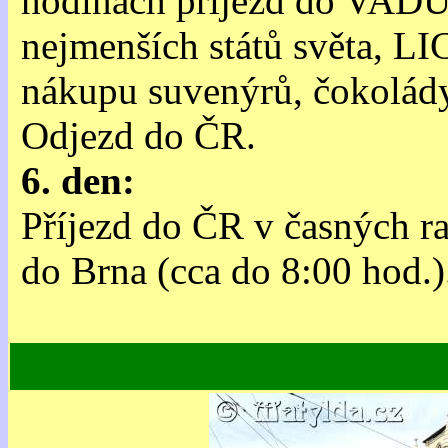
hodinách příjezd do VADU
nejmenších států světa
nákupu suvenýrů, čokolád
Odjezd do ČR.
6. den:
Příjezd do ČR v časných ra
do Brna (cca do 8:00 hod.)