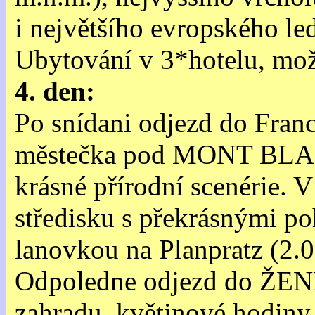
i největšího evropského le
Ubytování v 3*hotelu, mož
4. den:
Po snídani odjezd do Fr
městečka pod MONT BLAN
krásné přírodní scenérie.
středisku s překrásnými p
lanovkou na Planpratz (2.0
Odpoledne odjezd do ŽEN
zahradu, květinové hodiny