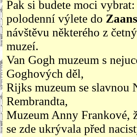
Pak si budete moci vybrat
polodenní výlete do
Zaans
návštěvu některého z čet
muzeí.
Van Gogh muzeum s nejuce
Goghových děl,
Rijks muzeum se slavnou 
Rembrandta,
Muzeum Anny Frankové, ži
se zde ukrývala před nacist