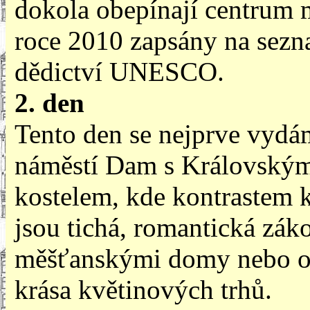
dokola obepínají centrum 
roce 2010 zapsány na sezn
dědictví UNESCO.
2. den
Tento den se nejprve vydá
náměstí Dam s Královský
kostelem, kde kontrastem k
jsou tichá, romantická zák
měšťanskými domy nebo ok
krása květinových trhů.