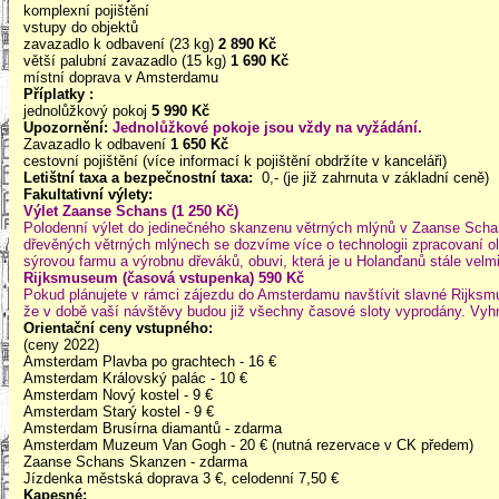
komplexní pojištění
vstupy do objektů
zavazadlo k odbavení (23 kg)
2 890 Kč
větší palubní zavazadlo (15 kg)
1 690 Kč
místní doprava v Amsterdamu
Příplatky
:
jednolůžkový pokoj
5 990 Kč
Upozornění:
Jednolůžkové pokoje jsou vždy na vyžádání.
Zavazadlo k odbavení
1 650 Kč
cestovní pojištění (více informací k pojištění obdržíte v kanceláři)
Letištní taxa a bezpečnostní taxa:
0,- (je již zahrnuta v základní ceně)
Fakultativní výlety:
Výlet Zaanse Schans (1 250 Kč)
Polodenní výlet do jedinečného skanzenu větrných mlýnů v Zaanse Schan
dřevěných větrných mlýnech se dozvíme více o technologii zpracovaní olejn
sýrovou farmu a výrobnu dřeváků, obuvi, která je u Holanďanů stále velmi
Rijksmuseum (časová vstupenka) 590 Kč
Pokud plánujete v rámci zájezdu do Amsterdamu navštívit slavné Rijks
že v době vaší návštěvy budou již všechny časové sloty vyprodány. Vyh
Orientační ceny vstupného
:
(ceny 2022)
Amsterdam Plavba po grachtech - 16 €
Amsterdam Královský palác - 10 €
Amsterdam Nový kostel - 9 €
Amsterdam Starý kostel - 9 €
Amsterdam Brusírna diamantů - zdarma
Amsterdam Muzeum Van Gogh - 20 € (nutná rezervace v CK předem)
Zaanse Schans Skanzen - zdarma
Jízdenka městská doprava 3 €, celodenní 7,50 €
Kapesné
: