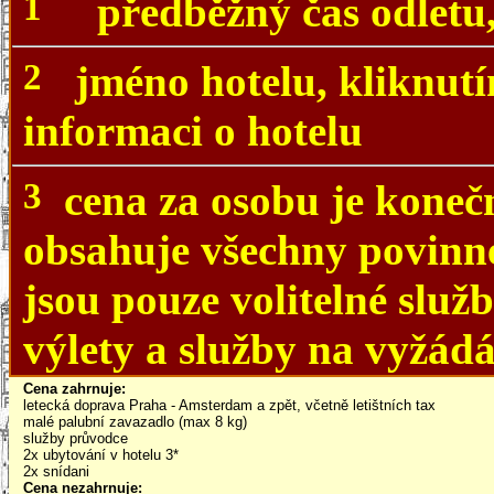
1
předběžný čas odletu, 
2
jméno hotelu, kliknutí
informaci o hotelu
3
cena za osobu je koneč
obsahuje všechny povinn
jsou pouze volitelné služb
výlety a služby na vyžádá
Cena
zahrnuje
:
letecká doprava Praha - Amsterdam a zpět, včetně letištních tax
malé palubní zavazadlo (max 8 kg)
služby průvodce
2x ubytování v hotelu 3*
2x snídani
Cena
nezahrnuje
: