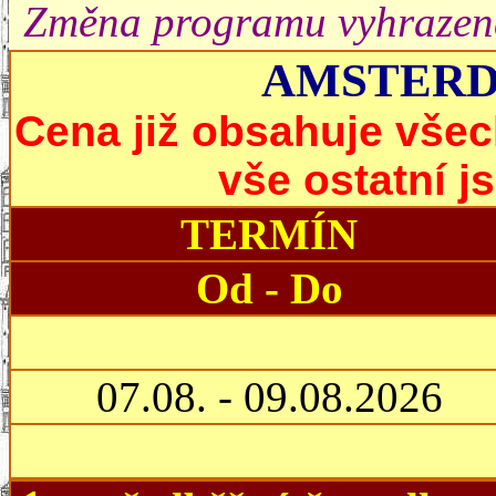
Změna programu vyhrazen
AMSTERDAM
Cena již obsahuje všec
vše ostatní js
TERMÍN
Od - Do
07.08. - 09.08.2026