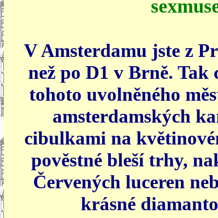
sexmus
V Amsterdamu jste z Pr
než po D1 v Brně. Tak c
tohoto uvolněného měst
amsterdamských kan
cibulkami na květinové
pověstné bleší trhy, n
Červených luceren neb
krásné diamanto