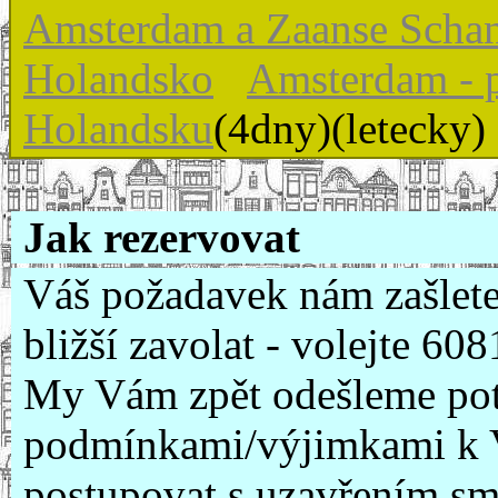
Amsterdam a Zaanse Scha
Holandsko
Amsterdam - 
Holandsku
(4dny)(letecky)
Jak rezervovat
Váš požadavek nám zašlete
bližší zavolat - volejte 6
My Vám zpět odešleme potv
podmínkami/výjimkami k V
postupovat s uzavřením s