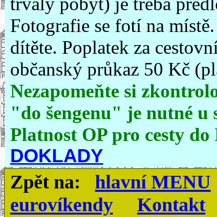
trvalý pobyt) je třeba před
Fotografie se fotí na místě
dítěte. Poplatek za cestovní
občanský průkaz 50 Kč (pla
Nezapomeňte si zkontrolo
"do šengenu" je nutné u s
Platnost OP pro cesty do
DOKLADY
Zpět na:
hlavní MENU
eurovíkendy
Kontakt