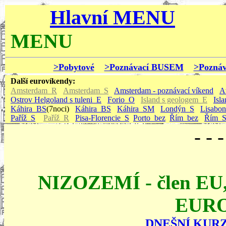
Hlavní MENU
MENU
>Pobytové
>Poznávací BUSEM
>Pozná
Další eurovíkendy:
Amsterdam_R
Amsterdam_S
Amsterdam - poznávací víkend
A
Ostrov Helgoland s tuleni_E
Forio_O
Island s geologem_E
Isla
Káhira_BS
(7noci)
Káhira_BS
Káhira_SM
Londýn_S
Lisabo
Paříž_S
Paříž_R
Pisa-Florencie_S
Porto_bez
Řím_bez
Řím_
- - -
NIZOZEMÍ - člen EU
EURO
DNEŠNÍ KUR