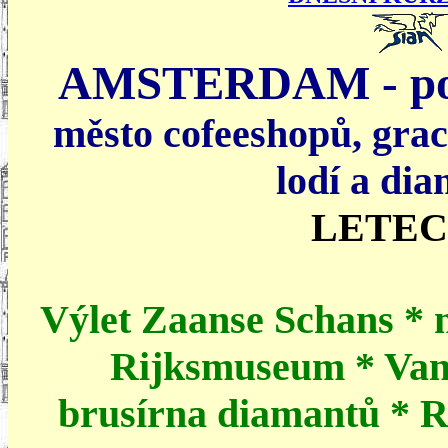
AMSTERDAM - poz
město cofeeshopů
, grac
lodí a di
LETE
Výlet Zaanse Schans * 
Rijksmuseum * Va
brusírna diamantů * Re