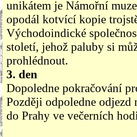
unikátem je Námořní muzeu
opodál kotvící kopie trojs
Východoindické společnost
století, jehož paluby si mů
prohlédnout.
3
. den
Dopoledne pokračování pr
Později odpoledne odjezd na
do Prahy ve večerních hod