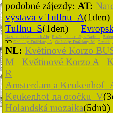
podobné zájezdy:
AT:
Narc
výstava v Tullnu_A
(1den)
Tullnu_S
(1den)
Evropsk
Na skok do kvetoucích Alp
Rozárium a termály v Badenu
Baden
DE:
Orchideje_Drážďany_A
Orchideje_Drážďany_M
Orchidej
NL:
Květinové Korzo BU
M
Květinové Korzo A
K
R
Amsterdam a Keukenhof_
Keukenhof na otočku_V
(
Holandská mozaika
(5dnů