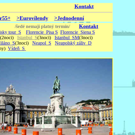
Kontakt
r55+
>Eurovílendy
>Jednodenní
Kontakt
/šedé nemají platný termín/
sky tour_S
Florencie_Pisa S
Florencie_Siena S
(2noci)
Istanbul_S
(3noci)
Istanbul_SM
(3noci)
iláno_S
(3noci)
Neapol_S
Neapolský záliv_D
ny)
Vídeň_S