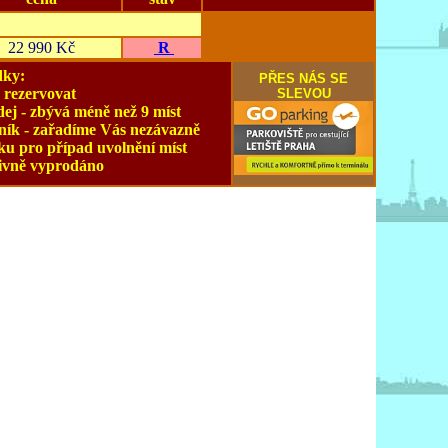
22 990 Kč
R
dky:
PŘES NÁS SE
 rezervovat
SLEVOU
ej - zbývá méně než 9 míst
ník - zařadíme Vás nezávazně
ku pro případ uvolnění míst
tivně vyprodáno