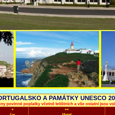
ORTUGALSKO A PAMÁTKY UNESCO 20
y povinné poplatky včetně letištních a vše ostatní jsou voli
*
**
čas
Hotel