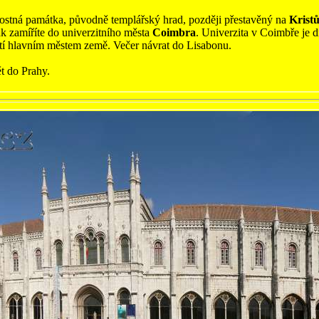
kvostná památka, původně templářský hrad, později přestavěný na
Krist
zamíříte do univerzitního města
Coimbra
. Univerzita v Coimbře je dr
tí hlavním městem země. Večer návrat do Lisabonu.
t do Prahy.