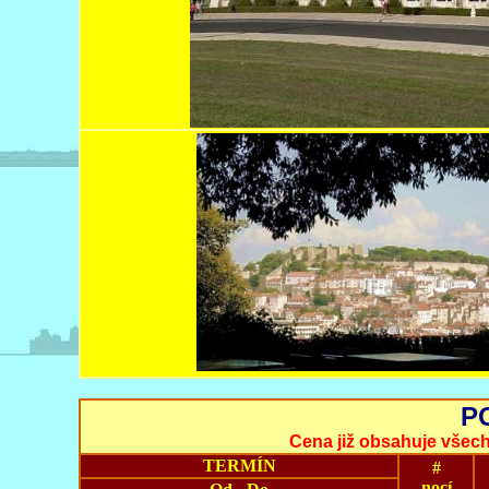
P
Cena již obsahuje všechn
TERMÍN
#
nocí