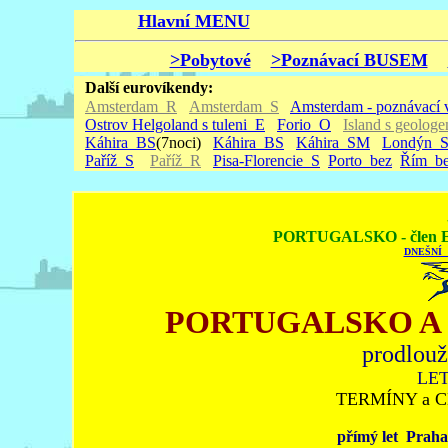
Hlavní MENU
>Pobytové
>Poznávací BUSEM
Další eurovíkendy:
Amsterdam_R
Amsterdam_S
Amsterdam - poznávací 
Ostrov Helgoland s tuleni_E
Forio_O
Island s geolog
Káhira_BS
(7noci)
Káhira_BS
Káhira_SM
Londýn_
Paříž_S
Paříž_R
Pisa-Florencie_S
Porto_bez
Řím_b
PORTUGALSKO - člen E
DNEŠNÍ
PORTUGALSKO A
prodlouž
LE
TERMÍNY a
přímý let Praha