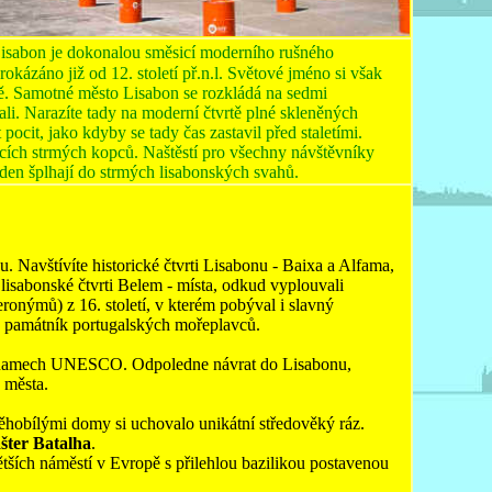
 Lisabon je dokonalou směsicí moderního rušného
rokázáno již od 12. století př.n.l. Světové jméno si však
vě. Samotné město Lisabon se rozkládá na sedmi
ali. Narazíte tady na moderní čtvrtě plné skleněných
cit, jako kdyby se tady čas zastavil před staletími.
cích strmých kopců. Naštěstí pro všechny návštěvníky
o den šplhají do strmých lisabonských svahů.
 Navštívíte historické čtvrti Lisabonu - Baixa a Alfama,
a lisabonské čtvrti Belem - místa, odkud vyplouvali
ronýmů) z 16. století, v kterém pobýval i slavný
ý památník portugalských mořeplavců.
a seznamech UNESCO. Odpoledne návrat do Lisabonu,
u města.
ěhobílými domy si uchovalo unikátní středověký ráz.
ášter Batalha
.
ětších náměstí v Evropě s přilehlou bazilikou postavenou