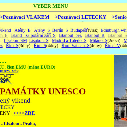
VYBER MENU
>Poznávací VLAKEM
>Poznávací LETECKY
>Senio
víkend
Atény_E
Atény_S
Berlín_S
Budapešť
(vlak)
Edinburgh whi
em_E
Island - za polární září_S
Istanbul_bez
Istanbul_R
Istanbul_S
S
Lisabon_SM
Lisabon_S
Madrid a Toledo_S
Miláno_S
(2noci)
M
ez
Řím_S
(3dny)
Řím_S
(4dny)
Řím_Vatican_S
(4dny)
Říma_V
(4d
- - -
U, člen EMU (měna EURO)
 KURZY MĚN
 PAMÁTKY UNESCO
ený víkend
TECKY
 CENY
>>>>ZDE
 - Lisabon - Praha,