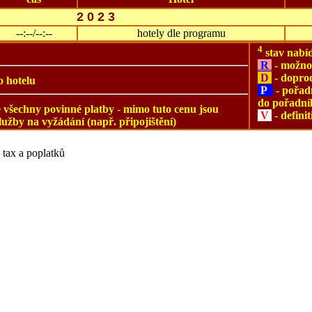
2 0 2 3
--:--/--:--
hotely dle programu
4
stav nabí
R
- možno
D
- doprod
o hotelu
P
- pořad
do pořadní
e všechny povinné platby
-
mimo tuto cenu jsou
V
- defini
služby na vyžádání (např. připojištění)
 tax a poplatků