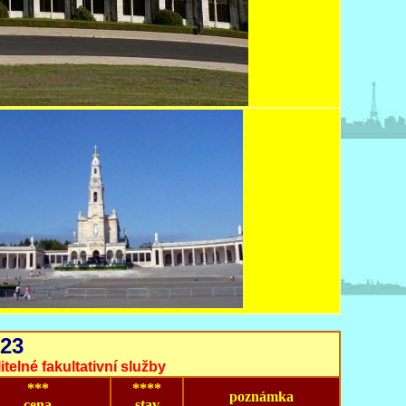
23
telné fakultativní služby
***
****
poznámka
cena
stav