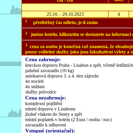
Od - Do
25.10. - 29.10.2023
4
1
předběžný čas odletu, je-li znám
2
jméno hotelu, kliknutím se dostanete na informaci 
3
cena za osobu je konečná což znamená, že obsahuj
pouze volitelné služby jako jsou fakultativní výlety a 
Cena zahrnuje:
leteckou dopravu Praha - Lisabon a zpět, včetně letištních
palubní zavazadlo (10 kg)
autokarová doprava 3. a 4. den zájezdu
4x nocleh
4x snídani
služby průvodce
Cena nezahrnuje:
komplexní pojištění
místní dopravu v Lisabonu
jízdné vlakem do Sintry a zpět
místní poplatek v hotelu (2 Eura / osoba / noc)
zavazadlo k odbavení
Vstupné (orientačně):