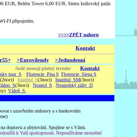
 6,00 EUR, Belém Tower 6,00 EUR, Sintra královský palác
WI-FI připojením.
>>>>ZPĚT nahoru
Kontakt
r55+
>Eurovílendy
>Jednodenní
Kontakt
/šedé nemají platný termín/
sky tour_S
Florencie_Pisa S
Florencie_Siena S
(2noci)
Istanbul_S
(3noci)
Istanbul_SM
(3noci)
iláno_S
(3noci)
Neapol_S
Neapolský záliv_D
ny)
Vídeň_S
povat s uzavřením smlouvy a s bankovním
eme)
ky na dopravu a ubytování. Spojíme se s Vámi.
sloužili k Vaší spokojenosti. Nepoužíváme neosobní