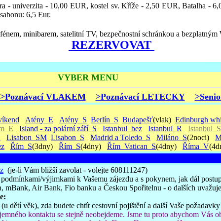
ra - univerzita - 10,00 EUR, kostel sv. Kříže - 2,50 EUR, Batalha -
sabonu: 6,5 Eur.
énem, minibarem, satelitní TV, bezpečnostní schránkou a bezplatným 
REZERVOVAT
VYBER MENU
>Poznávací VLAKEM
>Poznávací LETECKY
>Senio
víkend
Atény_E
Atény_S
Berlín_S
Budapešť
(vlak)
Edinburgh whi
em_E
Island - za polární září_S
Istanbul_bez
Istanbul_R
Istanbul_S
S
Lisabon_SM
Lisabon_S
Madrid a Toledo_S
Miláno_S
(2noci)
M
ez
Řím_S
(3dny)
Řím_S
(4dny)
Řím_Vatican_S
(4dny)
Říma_V
(4d
z
(je-li Vám bližší zavolat - volejte 608111247)
 podmínkami/výjimkami k Vašemu zájezdu a s pokynem, jak dál postu
, mBank, Air Bank, Fio banku a Českou Spořitelnu - o dalších uvažuj
e:
 (u dětí věk), zda budete chtít cestovní pojištění a další Vaše požadav
emného kontaktu se stejně neobejdeme. Jsme tu proto abychom Vás ob