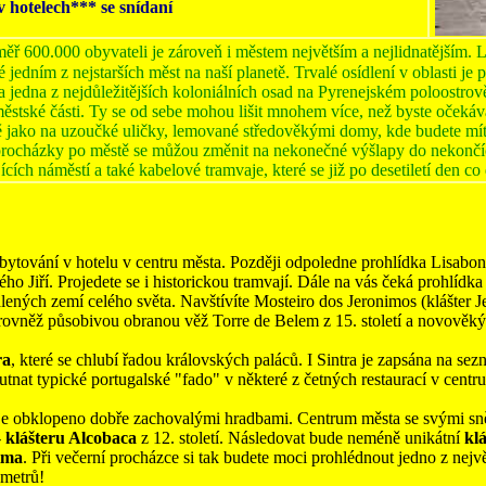
v hotelech*** se snídaní
ěř 600.000 obyvateli je zároveň i městem největším a nejlidnatějším.
jedním z nejstarších měst na naší planetě. Trvalé osídlení v oblasti je p
a jedna z nejdůležitějších koloniálních osad na Pyrenejském poloostro
městské části. Ty se od sebe mohou lišit mnohem více, než byste očekáv
jako na uzoučké uličky, lemované středověkými domy, kde budete mít po
 procházky po městě se můžou změnit na nekonečné výšlapy do nekončí
ících náměstí a také kabelové tramvaje, které se již po desetiletí den c
ytování v hotelu v centru města. Později odpoledne prohlídka Lisabonu.
ho Jiří. Projedete se i historickou tramvají. Dále na vás čeká prohlídk
lených zemí celého světa. Navštívíte Mosteiro dos Jeronimos (klášter Je
rovněž působivou obranou věž Torre de Belem z 15. století a novověk
ra
, které se chlubí řadou královských paláců. I Sintra je zapsána n
tnat typické portugalské "fado" v některé z četných restaurací v centr
é je obklopeno dobře zachovalými hradbami. Centrum města se svými sn
-
klášteru Alcobaca
z 12. století. Následovat bude neméně unikátní
kl
ima
. Při večerní procházce si tak budete moci prohlédnout jedno z nejv
 metrů!