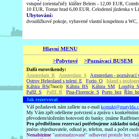
vstupné (orientačně): klášter Belem - 12,00 EUR, Coimb
10 EUR, Tomar hrad 6,00 EUR. Celodenní jízdenka v Li
Ubytování:
dvoulůžkové pokoje, vybavené vlastní koupelnou a WC, f
Hlavní MENU
>Pobytové
>Poznávací BUSEM
Další eurovíkendy:
Amsterdam_R
Amsterdam_S
Amsterdam - poznávací 
Ostrov Helgoland s tuleni_E
Forio_O
Island s geolog
Káhira_BS
(7noci)
Káhira_BS
Káhira_SM
Londýn_
Paříž_S
Paříž_R
Pisa-Florencie_S
Porto_bez
Řím_b
Jak rezervovat
Váš požadavek nám zašlete na e-mail
kontakt@matylda.c
My Vám zpět odešleme potvrzení a zprávu s konkrétními
převodem/složením hotovosti do banky. (máme Raiffeisen
Pro předběžnou rezervaci potřebujeme základní údaj
jméno objednavatele, odkud je, telefon, mail a počet osob
Nenabízíme
"automatizované" odbavení protože bez vzáj