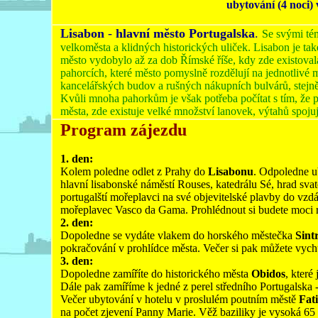
ubytování (4 noci) 
Lisabon
-
hlavní město Portugalska
.
Se svými tém
velkoměsta a klidných historických uliček. Lisabon je také 
město vydobylo až za dob Římské říše, kdy zde existoval
pahorcích, které město pomyslně rozdělují na jednotlivé 
kancelářských budov a rušných nákupních bulvárů, stejně 
Kvůli mnoha pahorkům je však potřeba počítat s tím, že
města, zde existuje velké množství lanovek, výtahů spojuj
Program zájezdu
1. den:
Kolem poledne odlet z Prahy do
Lisabonu
. Odpoledne ub
hlavní lisabonské náměstí Rouses, katedrálu Sé, hrad svaté
portugalští mořeplavci na své objevitelské plavby do vzdá
mořeplavec Vasco da Gama. Prohlédnout si budete moci 
2. den:
Dopoledne se vydáte vlakem do horského městečka
Sint
pokračování v prohlídce města. Večer si pak můžete vychu
3. den:
Dopoledne zamíříte do historického města
Obidos
, kter
Dále pak zamíříme k jedné z perel středního Portugalska 
Večer ubytování v hotelu v proslulém poutním městě
Fat
na počet zjevení Panny Marie. Věž baziliky je vysoká 65