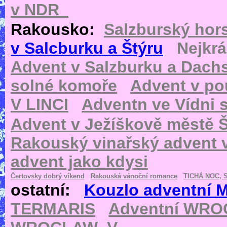
v NDR
Rakousko:
Salzburský hor
v Salcburku a Štýru
Nejkr
Advent v Salzburku a Dachs
solné komoře
Advent v pou
V LINCI
Adventn ve Vídni s
Advent v Ježíškově městě Š
Rakouský vinařský advent
advent jako kdysi
Čertovsky dobrý víkend
Rakouská vánoční romance
TICHÁ NOC, 
ostatní:
Kouzlo adventní 
TERMARIS
Adventní WR