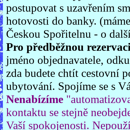
postupovat s uzavřením s
hotovosti do banky. (máme
Českou Spořitelnu - o dal
Pro předběžnou rezervaci
jméno objednavatele, odkud 
zda budete chtít cestovní 
ubytování. Spojíme se s V
Nenabízíme
"automatizova
kontaktu se stejně neobejd
Vaší spokojenosti. Nepouž