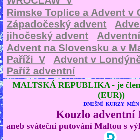
WROCLAW_V
Rimske Toplice a Advent v 
Západočeský advent
Adve
jihočeský advent
Adventn
Advent na Slovensku a v 
Paříži_V
Advent v Londýn
Paříž adventní
MALTSKÁ REPUBLIKA
- je čl
(EUR))
DNEŠNÍ KURZY MĚN
Kouzlo adventní
aneb sváteční putování Maltou s vý