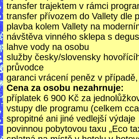
transfer trajektem v rámci progr
transfer přívozem do Vallety dle
plavba kolem Vallety na modern
návštěva vinného sklepa s degust
lahve vody na osobu
služby česky/slovensky hovořící
průvodce
garanci vrácení peněz v případě
Cena za osobu nezahrnuje:
příplatek 6 900 Kč za jednolůžko
vstupy dle programu (celkem cc
spropitné ani jiné vedlejší výdaje
povinnou pobytovou taxu „Eco ta