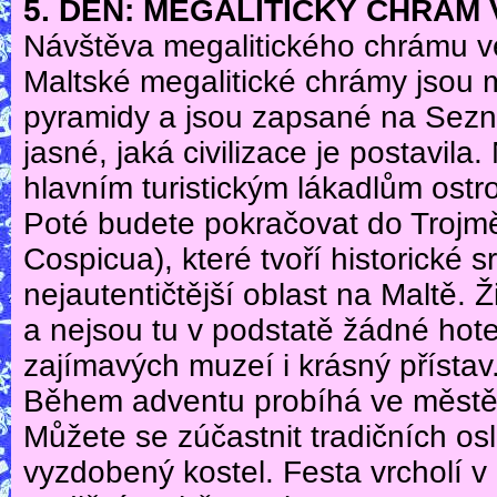
5. DEN: MEGALITICKÝ CHRÁM 
Návštěva megalitického chrámu ve
Maltské megalitické chrámy jsou
pyramidy a jsou zapsané na Se
jasné, jaká civilizace je postavila.
hlavním turistickým lákadlům ostr
Poté budete pokračovat do Trojměs
Cospicua), které tvoří historické 
nejautentičtější oblast na Maltě. Ž
a nejsou tu v podstatě žádné hote
zajímavých muzeí i krásný přístav
Během adventu probíhá ve městě C
Můžete se zúčastnit tradičních os
vyzdobený kostel. Festa vrcholí 