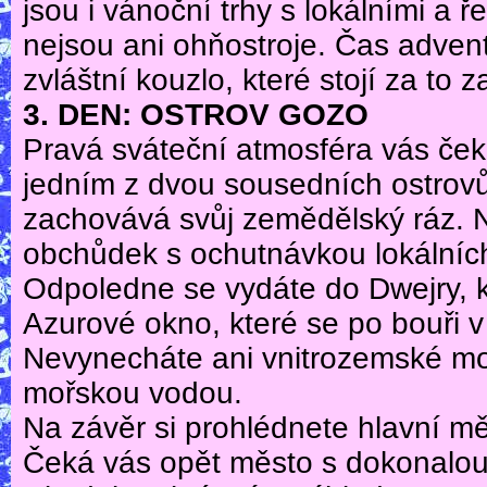
jsou i vánoční trhy s lokálními a 
nejsou ani ohňostroje. Čas adve
zvláštní kouzlo, které stojí za to za
3. DEN: OSTROV GOZO
Pravá sváteční atmosféra vás ček
jedním z dvou sousedních ostrovů M
zachovává svůj zemědělský ráz. Ne
obchůdek s ochutnávkou lokálních
Odpoledne se vydáte do Dwejry, 
Azurové okno, které se po bouři v
Nevynecháte ani vnitrozemské mo
mořskou vodou.
Na závěr si prohlédnete hlavní mě
Čeká vás opět město s dokonalou