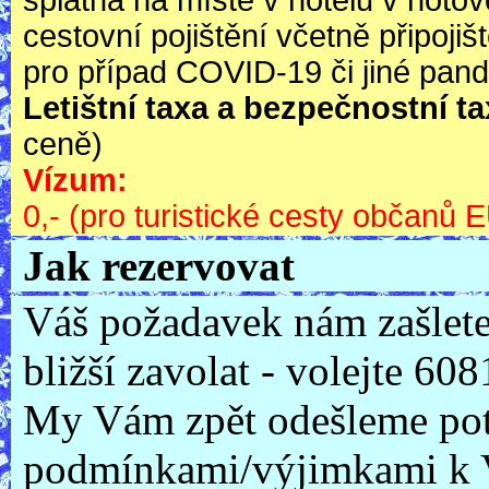
splatná na místě v hotelu v hotovo
cestovní pojištění včetně připojiš
pro případ COVID-19 či jiné pan
Letištní taxa a bezpečnostní ta
ceně)
Vízum:
0,- (pro turistické cesty občanů 
Jak rezervovat
Váš požadavek nám zašlete
bližší zavolat - volejte 6
My Vám zpět odešleme potv
podmínkami/výjimkami k V