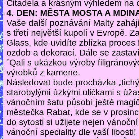
Citadela a krásným výhledem na c
4. DEN: MĚSTA MOSTA A MDIN
Vaše další poznávání Malty zahájí
s třetí největší kupolí v Evropě. 
Glass, kde uvidíte zblízka proces
ozdob a dekorací. Dále se zastaví
´Qali s ukázkou výroby filigránov
výrobků z kamene.
Následovat bude procházka „tich
starobylými úzkými uličkami s úž
vánočním šatu působí ještě magičt
městečka Rabat, kde se v prosinc
do sytosti si užijete nejen vánoční
vánoční speciality dle vaší libosti!