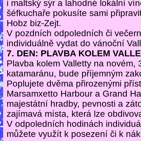
i maltský sýr a lahodné lokální v
šéfkuchaře pokusíte sami připrav
Hobz biz-Zejt.
V pozdních odpoledních či večer
individuálně vydat do vánoční Vall
7. DEN: PLAVBA KOLEM VALL
Plavba kolem Valletty na novém,
katamaránu, bude příjemným zak
Poplujete dvěma přirozenými přísta
Marsamxetto Harbour a Grand Harb
majestátní hradby, pevnosti a zátok
zajímavá místa, která lze obdivov
V odpoledních hodinách individuál
můžete využít k posezení či k ná