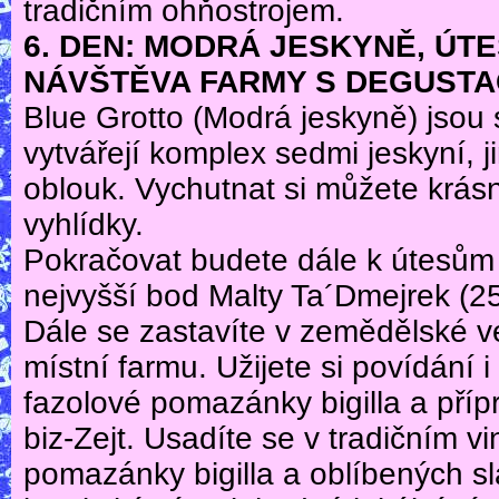
tradičním ohňostrojem.
6. DEN: MODRÁ JESKYNĚ, ÚTE
NÁVŠTĚVA FARMY S DEGUSTAC
Blue Grotto (Modrá jeskyně) jsou 
vytvářejí komplex sedmi jeskyní, j
oblouk. Vychutnat si můžete krásn
vyhlídky.
Pokračovat budete dále k útesům D
nejvyšší bod Malty Ta´Dmejrek (2
Dále se zastavíte v zemědělské ve
místní farmu. Užijete si povídání 
fazolové pomazánky bigilla a pří
biz-Zejt. Usadíte se v tradičním 
pomazánky bigilla a oblíbených sl