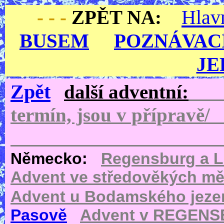
Hla
- - -
ZPĚT NA:
BUSEM
POZNÁVAC
JE
Zpět
další adventní:
termín, jso
Německo:
Regensburg a 
Advent ve středověkých m
Advent u Bodamského jeze
Pasově
Advent v REGEN