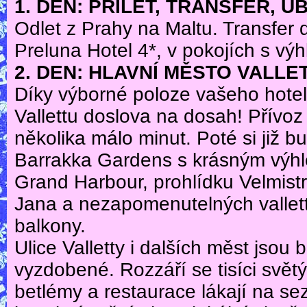
1. DEN: PŘÍLET, TRANSFER, U
Odlet z Prahy na Maltu. Transfer 
Preluna Hotel 4*, v pokojích s v
2. DEN: HLAVNÍ MĚSTO VALLE
Díky výborné poloze vašeho hotel
Vallettu doslova na dosah! Přívo
několika málo minut. Poté si již 
Barrakka Gardens s krásným výhl
Grand Harbour, prohlídku Velmist
Jana a nezapomenutelných vallett
balkony.
Ulice Valletty i dalších měst jso
vyzdobené. Rozzáří se tisíci světý
betlémy a restaurace lákají na s