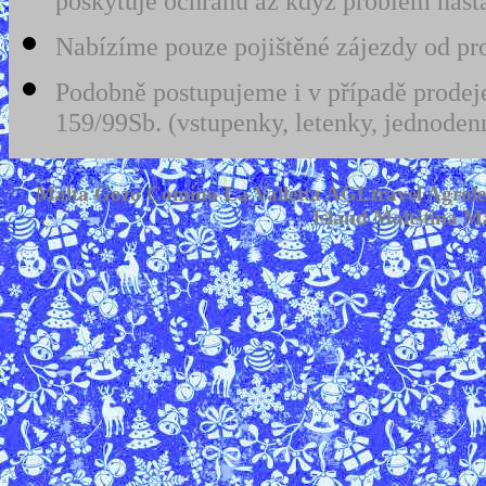
poskytuje ochranu až když problém nast
Nabízíme pouze pojištěné zájezdy od prov
Podobně postupujeme i v případě prodeje
159/99Sb. (vstupenky, letenky, jednodenn
Malta Gozo Comino La Valletta AGLtravel Agrol
Island Maltština Ma