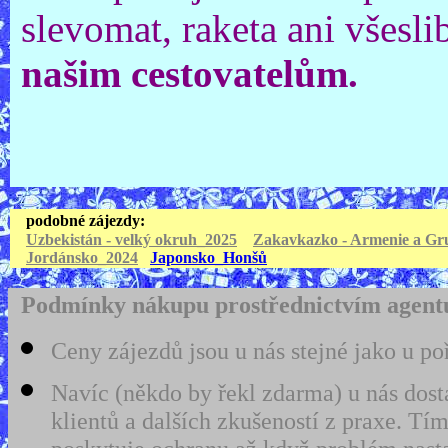
slevomat, raketa ani všesli
našim cestovatelům.
podobné záj
Uzbekistán - velký okruh_2025
Zakavkazko - Armenie a Gr
Jordánsko_2024
Japonsko_Honšů
Podmínky nákupu prostřednictvím agentu
Ceny zájezdů jsou u nás stejné jako u po
Navíc (někdo by řekl zdarma) u nás dost
klientů a dalších zkušeností z praxe. 