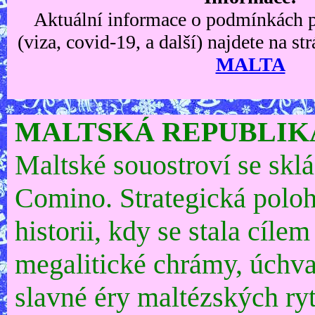
Aktuální informace o podmínkách
(viza, covid-19, a další) najdete na 
MALTA
MALTSKÁ REPUBLIK
Maltské souostroví se sklá
Comino. Strategická poloha
historii, kdy se stala cí
megalitické chrámy, úchva
slavné éry maltézských ryt